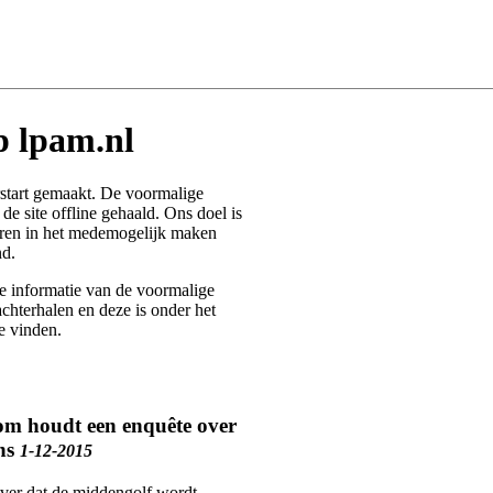
p
lpam.nl
start gemaakt. De voormalige
de site offline gehaald. Ons doel is
eren in het medemogelijk maken
d.
e informatie van de voormalige
achterhalen en deze is onder het
e vinden.
om houdt een enquête over
ons
1-12-2015
over dat de middengolf wordt