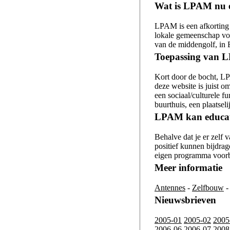
Wat is LPAM nu e
LPAM is een afkorting
lokale gemeenschap vo
van de middengolf, in 
Toepassing van 
Kort door de bocht, LP
deze website is juist 
een sociaal/culturele f
buurthuis, een plaatsel
LPAM kan educati
Behalve dat je er zelf
positief kunnen bijdra
eigen programma voorbe
Meer informatie
Antennes
-
Zelfbouw
Nieuwsbrieven
2005-01
2005-02
2005
2006-06
2006-07
2008