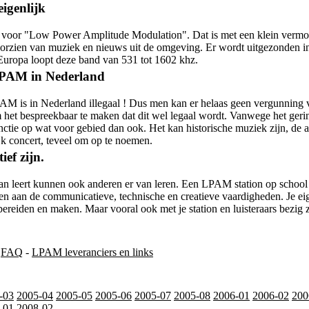
igenlijk
 voor "Low Power Amplitude Modulation". Dat is met een klein vermog
orzien van muziek en nieuws uit de omgeving. Er wordt uitgezonden i
Europa loopt deze band van 531 tot 1602 khz.
LPAM in Nederland
AM is in Nederland illegaal ! Dus men kan er helaas geen vergunning
om het bespreekbaar te maken dat dit wel legaal wordt. Vanwege het ge
unctie op wat voor gebied dan ook. Het kan historische muziek zijn, de 
ijk concert, teveel om op te noemen.
ef zijn.
 van leert kunnen ook anderen er van leren. Een LPAM station op school
gen aan de communicatieve, technische en creatieve vaardigheden. Je ei
reiden en maken. Maar vooral ook met je station en luisteraars bezig z
-
FAQ
-
LPAM leveranciers en links
-03
2005-04
2005-05
2005-06
2005-07
2005-08
2006-01
2006-02
200
-01
2008-02