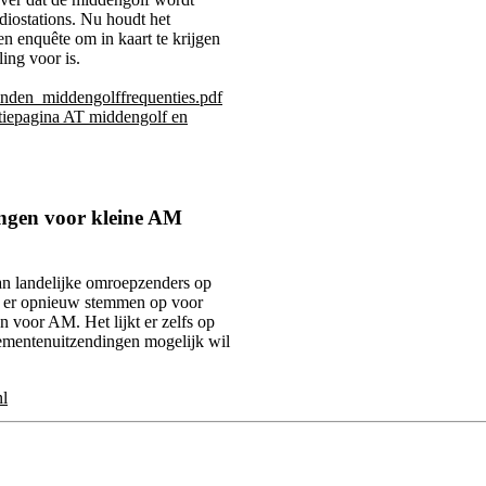
adiostations. Nu houdt het
 enquête om in kaart te krijgen
ling voor is.
lenden_middengolffrequenties.pdf
tiepagina AT middengolf en
ngen voor kleine AM
an landelijke omroepzenders op
 er opnieuw stemmen op voor
en voor AM. Het lijkt er zelfs op
ementenuitzendingen mogelijk wil
l