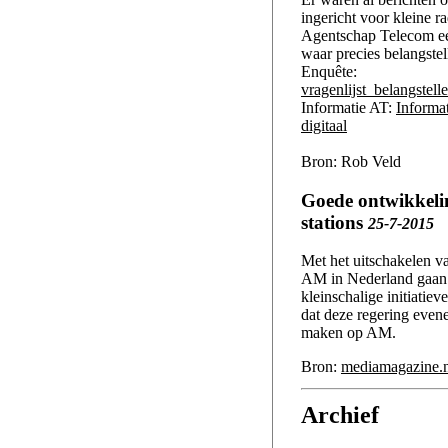
ingericht voor kleine r
Agentschap Telecom een
waar precies belangstel
Enquête:
vragenlijst_belangstel
Informatie AT:
Informa
digitaal
Bron: Rob Veld
Goede ontwikkeli
stations
25-7-2015
Met het uitschakelen v
AM in Nederland gaan
kleinschalige initiatiev
dat deze regering even
maken op AM.
Bron:
mediamagazine.n
Archief