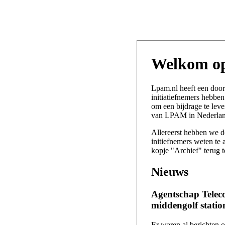
Welkom o
Lpam.nl heeft een door
initiatiefnemers hebben 
om een bijdrage te lev
van LPAM in Nederlan
Allereerst hebben we d
initiefnemers weten te 
kopje "Archief" terug t
Nieuws
Agentschap Telec
middengolf stati
Er waren al berichten 